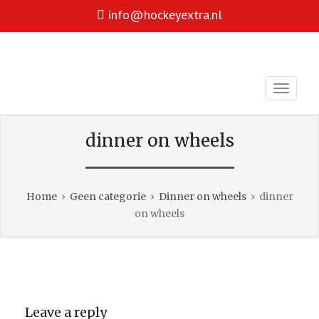
info@hockeyextra.nl
Hockey is voor iedereen!
HOCKEY EXTRA
facebook
youtube
dinner on wheels
Home
›
Geen categorie
›
Dinner on wheels
›
dinner
on wheels
Leave a reply