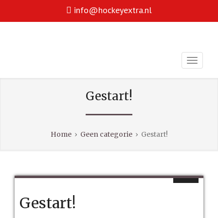
info@hockeyextra.nl
Hockey is voor iedereen!
HOCKEY EXTRA
facebook
youtube
Gestart!
Home
›
Geen categorie
›
Gestart!
Gestart!