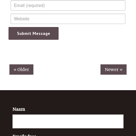
« Older
Newer »
Naam