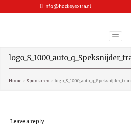
info@hockeyextra.nl
Hockey is voor iedereen!
HOCKEY EXTRA
facebook
youtube
logo_S_1000_auto_q_Speksnijder_t
Home
›
Sponsoren
›
logo_S_1000_auto_q_Speksnijder_tra
Leave a reply