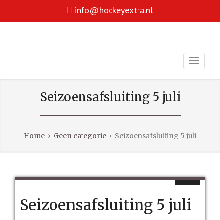
info@hockeyextra.nl
Hockey is voor iedereen!
HOCKEY EXTRA
facebook
youtube
Seizoensafsluiting 5 juli
Home
›
Geen categorie
›
Seizoensafsluiting 5 juli
Seizoensafsluiting 5 juli