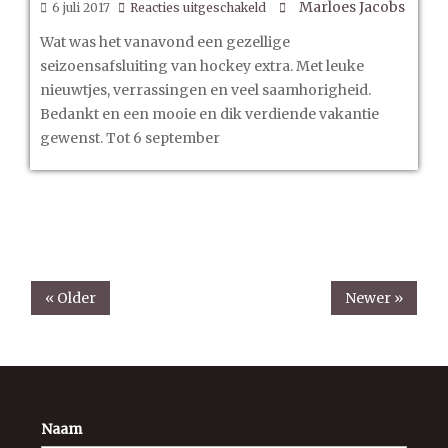
voor
Marloes Jacobs
6 juli 2017
Reacties uitgeschakeld
Seizoensafsluiting
Wat was het vanavond een gezellige
5
seizoensafsluiting van hockey extra. Met leuke
juli
nieuwtjes, verrassingen en veel saamhorigheid.
Bedankt en een mooie en dik verdiende vakantie
gewenst. Tot 6 september
« Older
Newer »
Naam